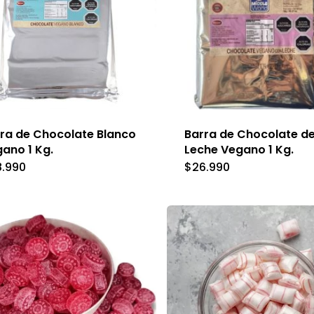
se
p
pueden
e
elegir
e
en
la
la
p
página
d
ra de Chocolate Blanco
Barra de Chocolate d
de
ano 1 Kg.
Leche Vegano 1 Kg.
p
producto
8.990
$
26.990