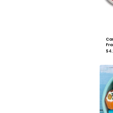
Car
Fr
$
4