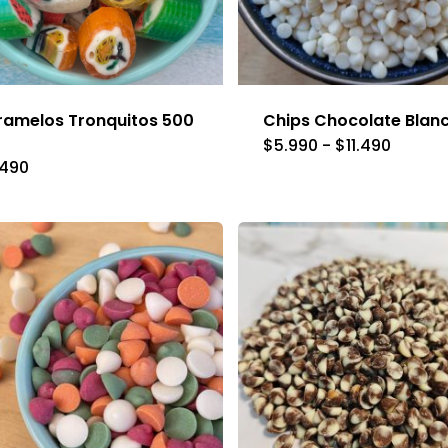
amelos Tronquitos 500
Chips Chocolate Blan
E
Rango
$
5.990
-
$
11.490
de
p
.490
precios
desde
t
$5.990
hasta
m
$11.490
v
L
o
s
p
e