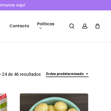
comunas aquí
Políticas
search
account
Contacto
–24 de 46 resultados
Orden predeterminado