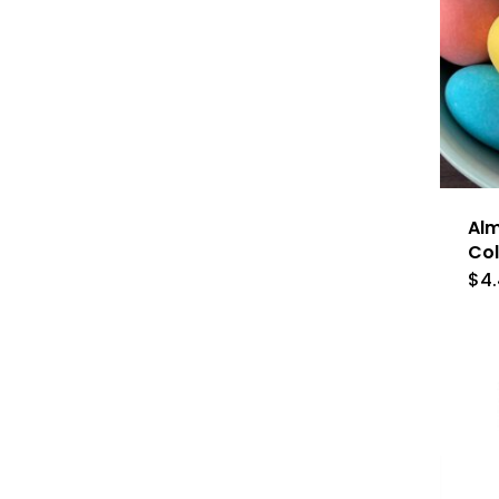
Alm
Co
$
4