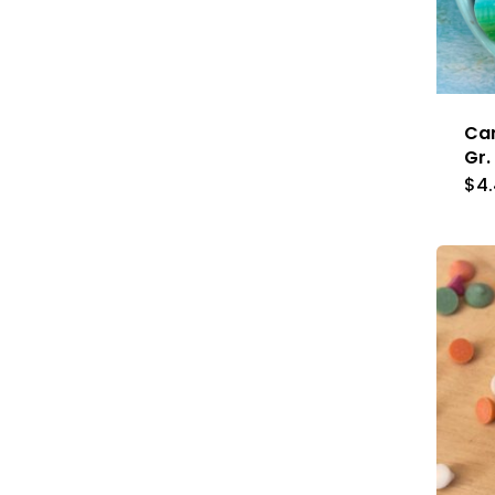
Car
Gr.
$
4