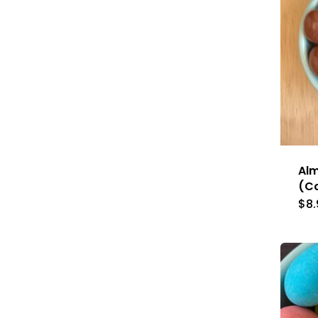
Al
(C
$
8