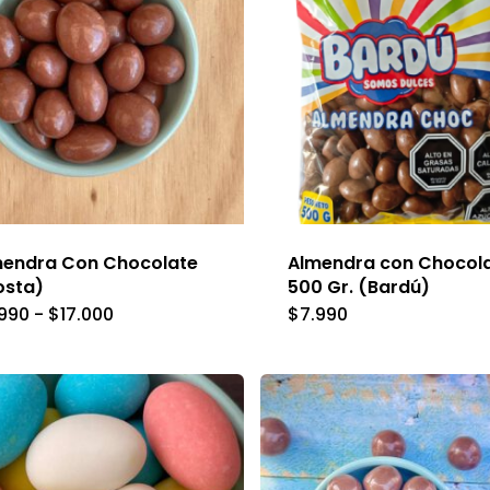
mendra Con Chocolate
Almendra con Chocol
osta)
500 Gr. (Bardú)
Este
Rango
.990
-
$
17.000
$
7.990
de
producto
precios:
desde
tiene
$8.990
hasta
múltiples
$17.000
variantes.
Las