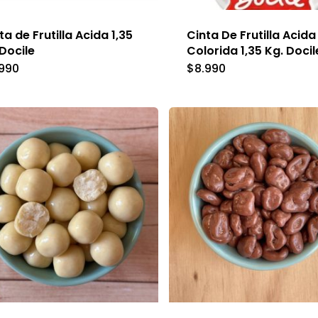
la
ta de Frutilla Acida 1,35
Cinta De Frutilla Acida
página
Docile
Colorida 1,35 Kg. Docil
de
.990
$
8.990
producto