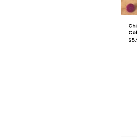
Chi
Co
$
5