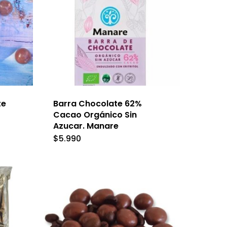
opciones
se
pueden
elegir
en
la
te
Barra Chocolate 62%
página
ste
Cacao Orgánico Sin
de
roducto
Azucar. Manare
s:
producto
$
5.990
iene
0
últiples
0
ariantes.
as
pciones
e