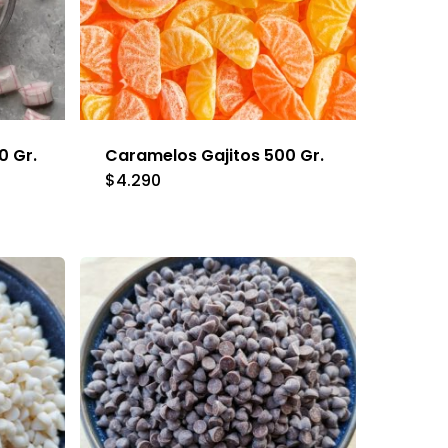
pueden
elegir
en
la
página
0 Gr.
Caramelos Gajitos 500 Gr.
de
$
4.290
producto