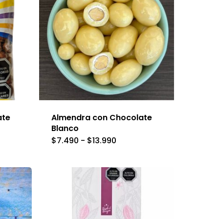
ate
Almendra con Chocolate
Blanco
Este
Rango
$
7.490
-
$
13.990
de
producto
precios:
desde
tiene
$7.490
hasta
múltiples
$13.990
variantes.
Las