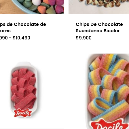
e
la
p
ps de Chocolate de
Chips De Chocolate
d
lores
Sucedaneo Bicolor
Este
p
Rango
.990
-
$
10.490
$
9.900
de
producto
precios:
desde
tiene
$5.990
hasta
múltiples
$10.490
variantes.
Las
opciones
se
pueden
elegir
en