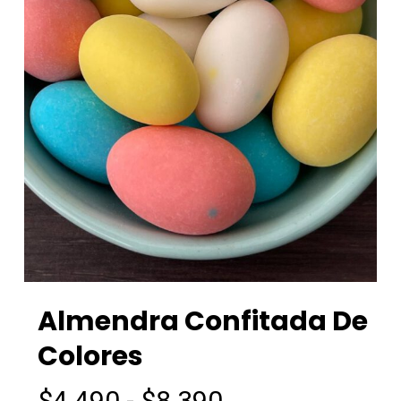
Almendra Confitada De
Colores
Rango
$
4.490
-
$
8.390