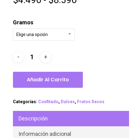
de
precios:
Gramos
desde
$4.490
Elige una opción
hasta
$8.390
Añadir Al Carrito
Categorías:
Confitado
,
Dulces
,
Frutos Secos
Descripción
Información adicional