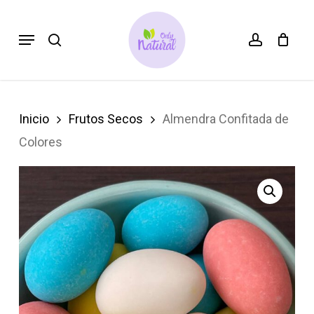
Skip
search
account
Menu
to
main
content
Inicio
Frutos Secos
Almendra Confitada de
Colores