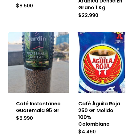
Arábica Densa En
$
8.500
Grano 1 Kg.
$
22.990
Café Instantáneo
Café Águila Roja
Guatemala 95 Gr
250 Gr Molido
100%
$
5.990
Colombiano
$
4.490