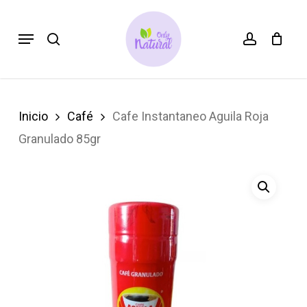
Skip
search
account
Menu
to
main
content
Inicio
Café
Cafe Instantaneo Aguila Roja
Granulado 85gr