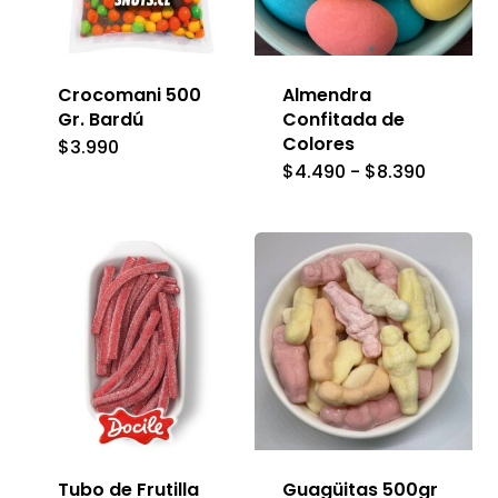
Crocomani 500
Almendra
Gr. Bardú
Confitada de
Colores
$
3.990
Rango
$
4.490
-
$
8.390
Es
de
precios:
pr
desde
$4.490
ti
hasta
$8.390
mú
var
La
op
se
pu
Tubo de Frutilla
Guagüitas 500gr
ele