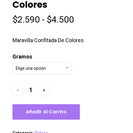
Colores
Rango
$
2.590
-
$
4.500
de
precios:
Maravilla Confitada De Colores
desde
$2.590
Gramos
hasta
Elige una opción
$4.500
Añadir Al Carrito