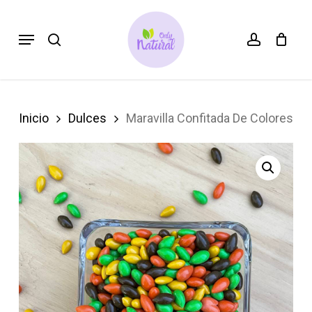
Skip
search
account
Menu
to
main
content
Inicio
Dulces
Maravilla Confitada De Colores