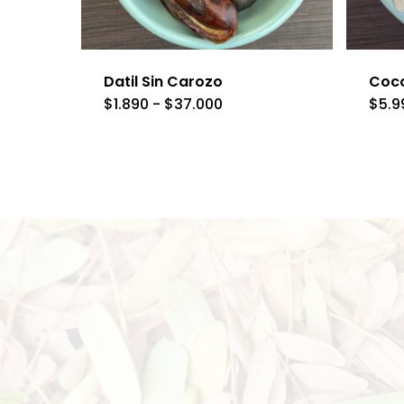
Datil Sin Carozo
Coc
Rango
$
1.890
-
$
37.000
$
5.9
Este
de
precios:
producto
desde
$1.890
tiene
hasta
$37.000
múltiples
variantes.
Las
opciones
se
pueden
elegir
en