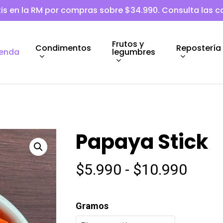
tis en la RM por compras sobre $34.990. Consulta las 
Frutos y
Condimentos
Repostería
legumbres
ienda
Papaya Stick
Rang
$
5.990
-
$
10.990
de
preci
Gramos
desd