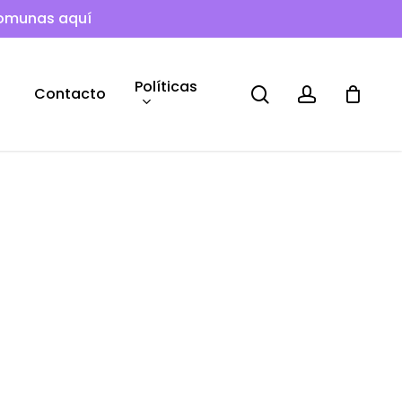
comunas aquí
Políticas
search
account
Contacto
o
os:
e