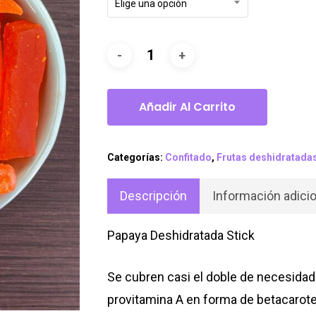
$5.9
Elige una opción
hast
$10.
Añadir Al Carrito
Categorías:
Confitado
,
Frutas deshidratada
Descripción
Información adicio
Papaya Deshidratada Stick
Se cubren casi el doble de necesidade
provitamina A en forma de betacaroteno